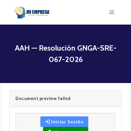
Saltar
al
contenido
AAH — Resolución GNGA-SRE-
067-2026
Document preview failed
Iniciar Sesión