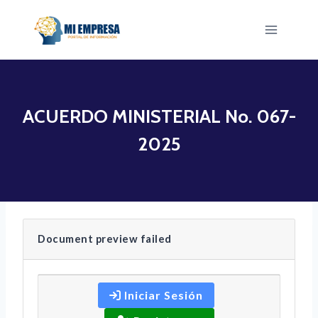
Saltar
al
contenido
ACUERDO MINISTERIAL No. 067-
2025
Document preview failed
Iniciar Sesión