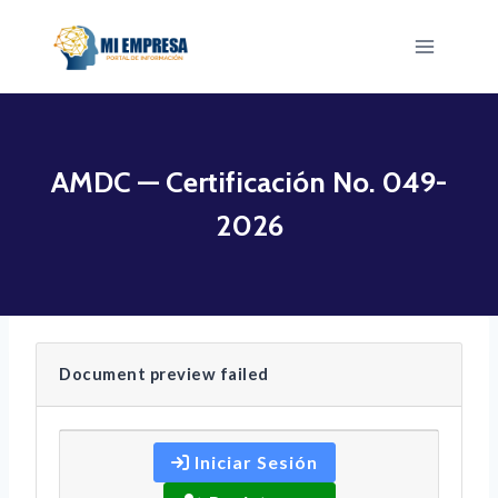
Saltar
al
contenido
AMDC — Certificación No. 049-
2026
Document preview failed
Iniciar Sesión