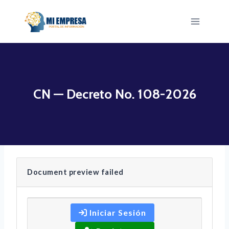
Saltar
al
contenido
CN — Decreto No. 108-2026
Document preview failed
Iniciar Sesión