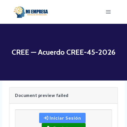
Saltar
al
contenido
CREE — Acuerdo CREE-45-2026
Document preview failed
Iniciar Sesión