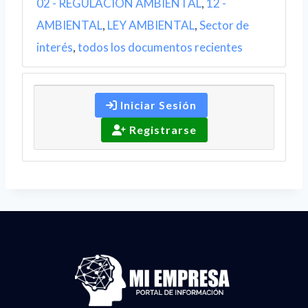
02 - REGULACION AMBIENTAL
,
12 -
AMBIENTAL
,
LEY AMBIENTAL
,
Sector de
interés
,
todos los documentos recientes
Iniciar Sesión
Registrarse