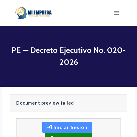
Saltar
al
contenido
PE — Decreto Ejecutivo No. 020-
2026
Document preview failed
Iniciar Sesión