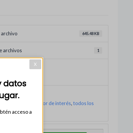
 archivo
645.48 KB
e archivos
1
X
greso
, 2025
y datos
ugar.
,
CIRCULARES
,
Sector de interés
,
todos los
obtén acceso a
 recientes