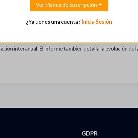
Ver Planes de Suscripción
¿Ya tienes una cuenta?
Inicia Sesión
 semana del 17 al 23 de octubre de 2025 destaca el crecimien
enen sólidas, cubriendo 6.0 meses de importación, aunque la
ción interanual. El informe también detalla la evolución de la
GDPR