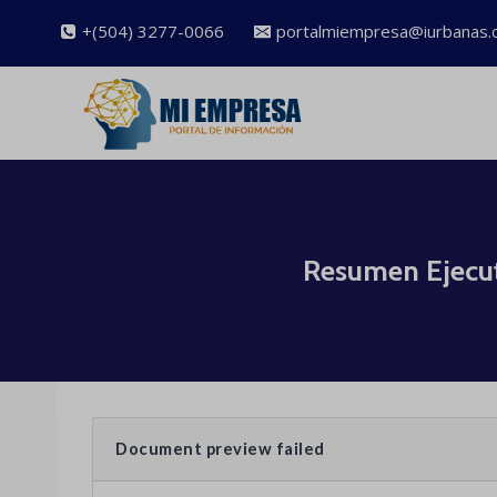
Saltar
+(504) 3277-0066
portalmiempresa@iurbanas.
al
contenido
​​​​​ Resumen Ej
Document preview failed