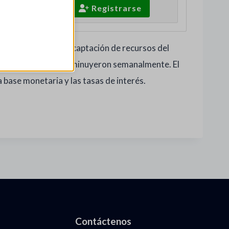
Iniciar Sesión
Registrarse
to del crédito y la captación de recursos del
s Reservas Netas disminuyeron semanalmente. El
 base monetaria y las tasas de interés.
Contáctenos