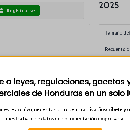
2025
Registrarse
Tamaño del
Recuento d
Fecha de in
31 octubre
 a leyes, regulaciones, gacetas 
rciales de Honduras en un solo l
Categorias
2025
,
BCH
r este archivo, necesitas una cuenta activa. Suscríbete y 
documentos
nuestra base de datos de documentación empresarial.