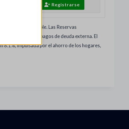
Iniciar Sesión
Registrarse
ema financiero estable. Las Reservas
e caída semanal por pagos de deuda externa. El
un 8.1%, impulsada por el ahorro de los hogares,