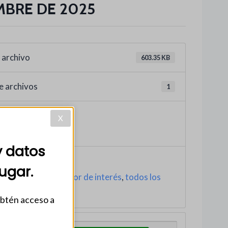
MBRE DE 2025
 archivo
603.35 KB
e archivos
1
greso
X
, 2025
y datos
ugar.
,
CIRCULARES
,
Sector de interés
,
todos los
 recientes
obtén acceso a