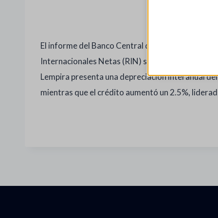
El informe del Banco Central de Honduras para la
Internacionales Netas (RIN) se fortalecieron en 
Lempira presenta una depreciación interanual del
mientras que el crédito aumentó un 2.5%, lidera