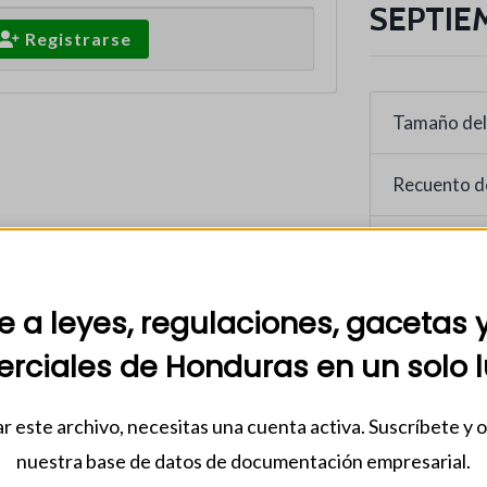
SEPTIE
Registrarse
Tamaño del
Recuento d
Fecha de in
14 octubre
 a leyes, regulaciones, gacetas 
Categorias
rciales de Honduras en un solo l
2025
,
BCH
documentos
r este archivo, necesitas una cuenta activa. Suscríbete y 
nuestra base de datos de documentación empresarial.