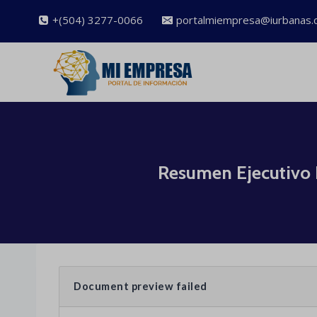
Saltar
+(504) 3277-0066
portalmiempresa@iurbanas.
al
contenido
​​​​​ Resumen Ejecu
Document preview failed