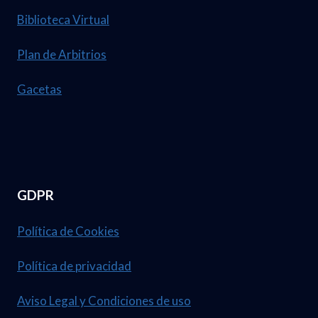
A
2
Biblioteca Virtual
2
6
1
Plan de Arbitrios
.
D
N
Gacetas
E
U
A
M
B
.
R
3
I
GDPR
7
L
,
D
Política de Cookies
1
E
Política de privacidad
2
L
3
2
Aviso Legal y Condiciones de uso