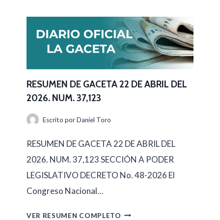
E
S
U
M
E
N
RESUMEN DE GACETA 22 DE ABRIL DEL
2026. NUM. 37,123
D
E
Escrito por
Daniel Toro
G
RESUMEN DE GACETA 22 DE ABRIL DEL
A
2026. NUM. 37,123 SECCIÓN A PODER
C
LEGISLATIVO DECRETO No. 48-2026 El
E
Congreso Nacional…
T
A
R
VER RESUMEN COMPLETO