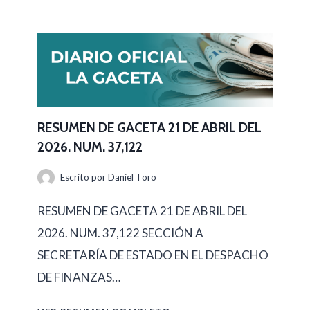
2
E
3
S
D
U
E
M
A
E
B
N
RESUMEN DE GACETA 21 DE ABRIL DEL
R
2026. NUM. 37,122
D
I
E
Escrito por
Daniel Toro
L
G
D
RESUMEN DE GACETA 21 DE ABRIL DEL
A
E
2026. NUM. 37,122 SECCIÓN A
C
L
SECRETARÍA DE ESTADO EN EL DESPACHO
E
2
DE FINANZAS…
T
0
A