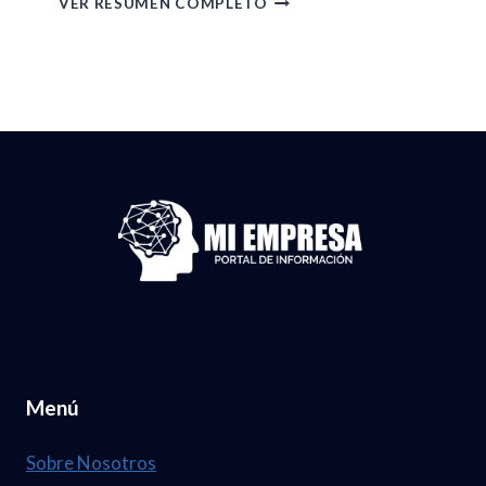
R
VER RESUMEN COMPLETO
2
2
E
6
2
S
.
D
U
N
E
M
U
A
E
M
B
N
.
R
D
3
I
E
7
L
G
,
D
A
1
E
C
2
Menú
L
E
4
2
T
Sobre Nosotros
0