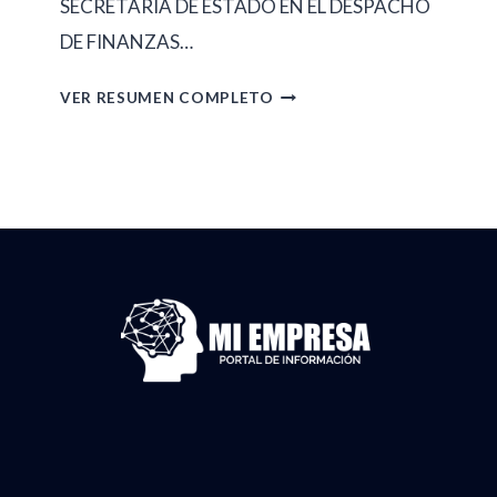
SECRETARÍA DE ESTADO EN EL DESPACHO
E
2
DE FINANZAS…
T
0
A
R
VER RESUMEN COMPLETO
2
2
E
6
2
S
.
D
U
N
E
M
U
A
E
M
B
N
.
R
D
3
I
E
7
L
G
,
D
A
1
E
C
2