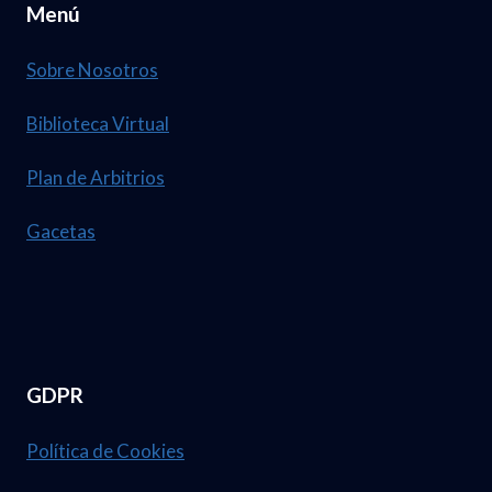
Menú
L
E
4
2
T
Sobre Nosotros
0
A
2
Biblioteca Virtual
2
6
1
Plan de Arbitrios
.
D
N
Gacetas
E
U
A
M
B
.
R
3
I
GDPR
7
L
,
D
Política de Cookies
1
E