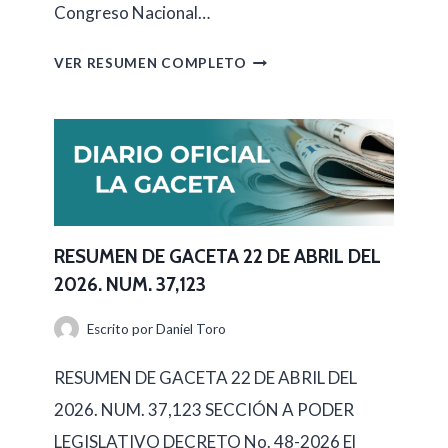
Congreso Nacional…
R
VER RESUMEN COMPLETO
E
S
U
M
E
N
RESUMEN DE GACETA 22 DE ABRIL DEL
2026. NUM. 37,123
D
E
Escrito por
Daniel Toro
G
RESUMEN DE GACETA 22 DE ABRIL DEL
A
2026. NUM. 37,123 SECCIÓN A PODER
C
LEGISLATIVO DECRETO No. 48-2026 El
E