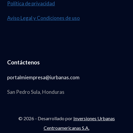
Política de privacidad
2
L
3
2
Aviso Legal y Condiciones de uso
0
2
6
.
Contáctenos
N
U
portalmiempresa@iurbanas.com
M
San Pedro Sula, Honduras
.
3
7
© 2026 - Desarrollado por
Inversiones Urbanas
,
Centroamericanas S.A.
1