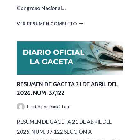
Congreso Nacional…
T
A
R
VER RESUMEN COMPLETO
2
E
3
S
D
U
E
M
A
E
B
N
RESUMEN DE GACETA 21 DE ABRIL DEL
R
2026. NUM. 37,122
D
I
E
Escrito por
Daniel Toro
L
G
D
RESUMEN DE GACETA 21 DE ABRIL DEL
A
E
2026. NUM. 37,122 SECCIÓN A
C
L