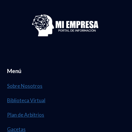
U
A
E
M
B
N
.
R
D
3
I
E
7
L
G
,
D
A
1
E
C
2
Menú
L
E
4
2
T
Sobre Nosotros
0
A
2
Biblioteca Virtual
2
6
1
Plan de Arbitrios
.
D
N
Gacetas
E