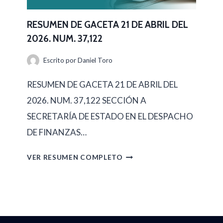
A
E
B
N
RESUMEN DE GACETA 21 DE ABRIL DEL
R
2026. NUM. 37,122
D
I
E
Escrito por
Daniel Toro
L
G
D
RESUMEN DE GACETA 21 DE ABRIL DEL
A
E
2026. NUM. 37,122 SECCIÓN A
C
L
SECRETARÍA DE ESTADO EN EL DESPACHO
E
2
DE FINANZAS…
T
0
A
R
VER RESUMEN COMPLETO
2
2
E
6
2
S
.
D
U
N
E
M