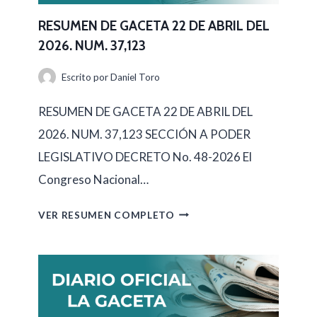
E
N
RESUMEN DE GACETA 22 DE ABRIL DEL
2026. NUM. 37,123
D
E
Escrito por
Daniel Toro
G
RESUMEN DE GACETA 22 DE ABRIL DEL
A
2026. NUM. 37,123 SECCIÓN A PODER
C
LEGISLATIVO DECRETO No. 48-2026 El
E
Congreso Nacional…
T
A
R
VER RESUMEN COMPLETO
2
E
3
S
D
U
E
M