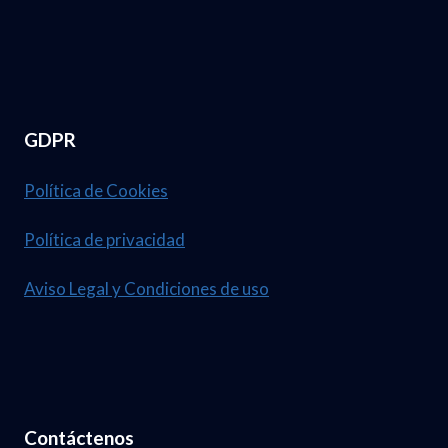
U
A
M
B
.
R
3
I
GDPR
7
L
,
D
Política de Cookies
1
E
Política de privacidad
2
L
3
2
Aviso Legal y Condiciones de uso
0
2
6
.
Contáctenos
N